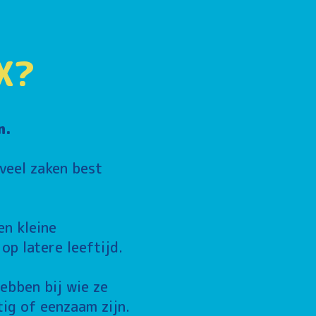
X?
n.
 veel zaken best
en kleine
p latere leeftijd.
ebben bij wie ze
tig of eenzaam zijn.